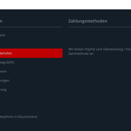
en
Zahlungsmethoden
and
Wir bieten PayPal und Überweisung / Vor
derrufen
Zahlmethode an.
lag (GKV)
mern
gungen
rung
rpflicht in Deutschland