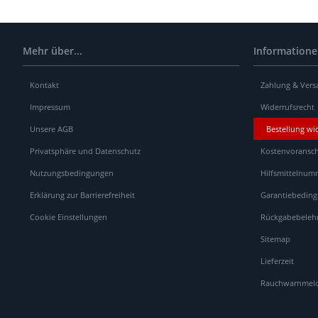
Mehr über...
Information
Kontakt
Zahlung & Vers
Impressum
Widerrufsrecht
Unsere AGB
Bestellung wi
Privatsphäre und Datenschutz
Kostenvoransch
Nutzungsbedingungen
Hilfsmittelnum
Erklärung zur Barrierefreiheit
Garantiebedin
Cookie Einstellungen
Rückgabebeleh
Sitemap
Lieferzeit
Rauchwarnmelde