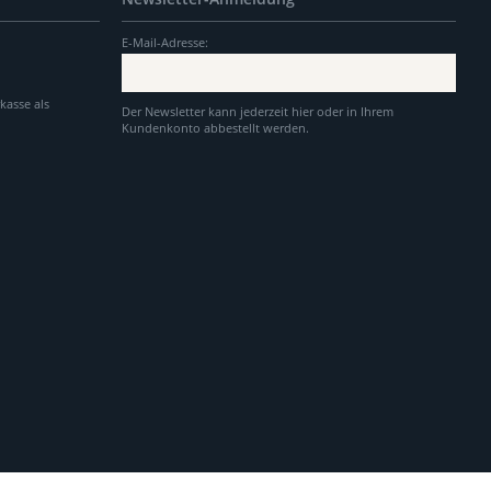
E-Mail-Adresse:
kasse als
Der Newsletter kann jederzeit hier oder in Ihrem
Kundenkonto abbestellt werden.