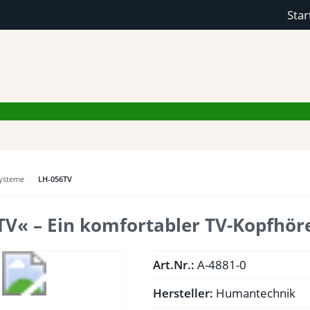
Star
ysteme
LH-056TV
V« – Ein komfortabler TV-Kopfhöre
Art.Nr.:
A-4881-0
Hersteller:
Humantechnik