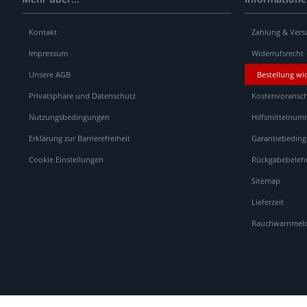
Kontakt
Zahlung & Vers
Impressum
Widerrufsrecht
Unsere AGB
Bestellung wi
Privatsphäre und Datenschutz
Kostenvoransch
Nutzungsbedingungen
Hilfsmittelnum
Erklärung zur Barrierefreiheit
Garantiebedin
Cookie Einstellungen
Rückgabebeleh
Sitemap
Lieferzeit
Rauchwarnmelde