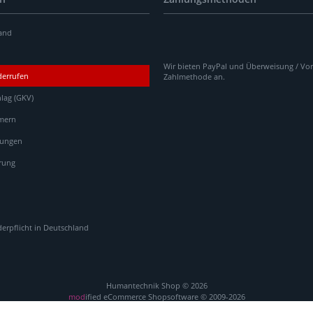
and
Wir bieten PayPal und Überweisung / Vor
derrufen
Zahlmethode an.
lag (GKV)
mern
gungen
rung
rpflicht in Deutschland
Humantechnik Shop © 2026
mod
ified eCommerce Shopsoftware © 2009-2026