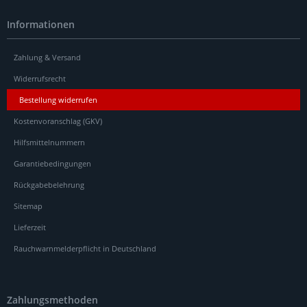
Informationen
Zahlung & Versand
Widerrufsrecht
Bestellung widerrufen
Kostenvoranschlag (GKV)
Hilfsmittelnummern
Garantiebedingungen
Rückgabebelehrung
Sitemap
Lieferzeit
Rauchwarnmelderpflicht in Deutschland
Zahlungsmethoden