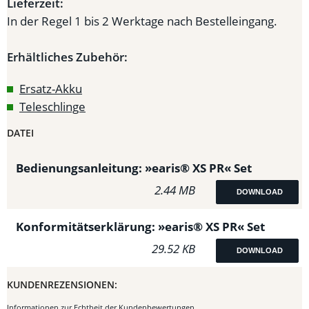
Lieferzeit:
In der Regel 1 bis 2 Werktage nach Bestelleingang.
Erhältliches Zubehör:
Ersatz-Akku
Teleschlinge
DATEI
Bedienungsanleitung: »earis® XS PR« Set
2.44 MB
DOWNLOAD
Konformitätserklärung: »earis® XS PR« Set
29.52 KB
DOWNLOAD
KUNDENREZENSIONEN:
Informationen zur Echtheit der Kundenbewertungen