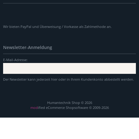
Wir bieten PayPal und Überweisung / Vorkasse als Zahlmethode an.
Newsletter-Anmeldung
E-Mail-Adresse:
Der Newsletter kann jederzeit hier oder in Ihrem Kundenkonto abbestellt werden.
Humantechnik Shop © 2026
mod
ified eCommerce Shopsoftware © 2009-2026