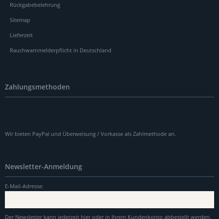
Rückgabebelehrung
Sitemap
Lieferzeit
Rauchwarnmelderpflicht in Deutschland
Zahlungsmethoden
Wir bieten PayPal und Überweisung / Vorkasse als Zahlmethode an.
Newsletter-Anmeldung
E-Mail-Adresse:
Der Newsletter kann jederzeit hier oder in Ihrem Kundenkonto abbestellt werden.